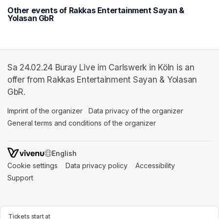
Other events of Rakkas Entertainment Sayan &
Yolasan GbR
Sa 24.02.24 Buray Live im Carlswerk in Köln is an
offer from Rakkas Entertainment Sayan & Yolasan
GbR.
Imprint of the organizer
(opens in a new tab)
Data privacy of the organizer
(opens in 
General terms and conditions of the organizer
(opens in a new ta
SWITCH LANGUAGE
Cookie settings
(opens in a new tab)
Data privacy policy
(opens in a new tab)
Accessibility
(opens in a n
Support
(opens in a new tab)
Tickets start at